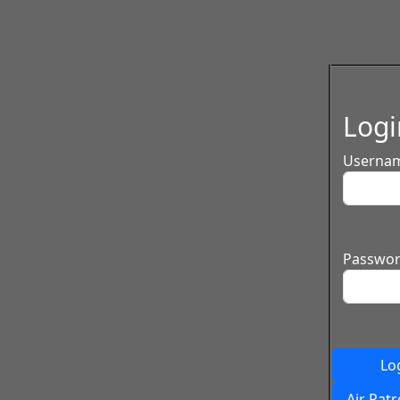
Logi
Userna
Passwor
Lo
Air Patr